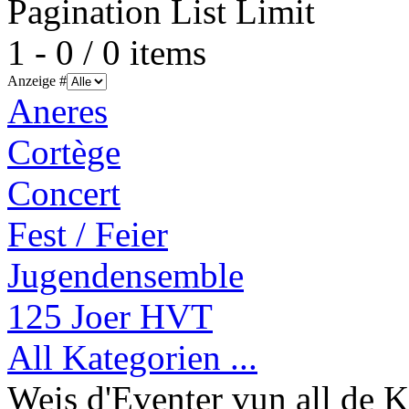
Pagination List Limit
1 - 0 / 0 items
Anzeige #
Aneres
Cortège
Concert
Fest / Feier
Jugendensemble
125 Joer HVT
All Kategorien ...
Weis d'Eventer vun all de K