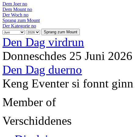
Dem Joer no
Dem Mount no
Der Woch no
Sprang zum Mount
Der Kategorie no
Sprang zum Mount
Den Dag virdrun
Donneschdes 25 Juni 2026
Den Dag duerno
Keng Eventer si fonnt ginn
Member of
Verschiddenes