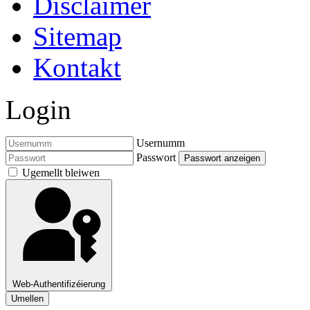
Disclaimer
Sitemap
Kontakt
Login
Usernumm
Passwort
Passwort anzeigen
Ugemellt bleiwen
Web-Authentifizéierung
Umellen