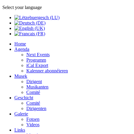
Select your language
Home
Agenda
Next Events
Programm
iCal Export
Kalenner abonnéieren
Musek
Dirigent
Musikanten
Comité
Geschicht
Comité
Dirigenten
Galerie
Fotoen
Videos
Links