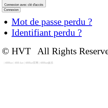
Connexion avec clé d'accès
Connexion
Mot de passe perdu ?
Identifiant perdu ?
© HVT
All Rights Reserv
|
488bet
|
488-bet
|
488bet官网
|
488bet娱乐